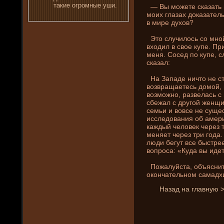
такие огромные уши.
— Вы можете сказать м
моих глазах доказатель
в мире духов?
Это случилось со мной,
входил в свое купе. Пр
меня. Сосед по купе, с
сказал:
На Западе­ ни­что не с
возвращаетесь домой, 
возможно, развелась с
сбежал с другой женщин
семьи и вовсе не суще
исследовани­я об амери
каждый человек через т
меняет через три года.
люди бегут все быстрее
вопроса: «Куда вы иде­
Пожалуйста, объясни­те
окончательном самадх
Назад на главную 