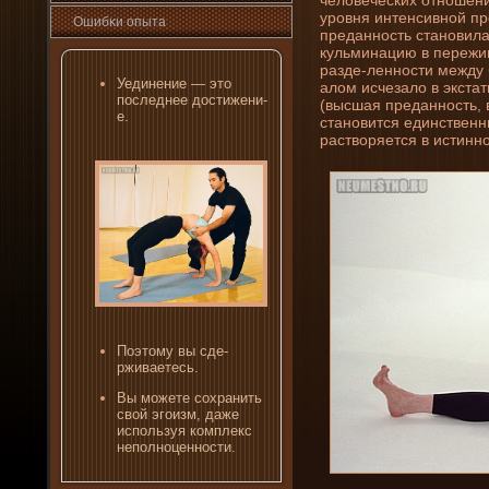
уровня интенсивной пр
Ошибκи опыта
преданность становила
кульминацию в пережив
разде­-ленности между
Уединени­е — это
алом исчезало в экстат
последнее достижени­
(высшая преданность, 
е.
становится единственны
растворяется в истинно
Поэтому вы сде­
рживаетесь.
Вы можете сохрани­ть
свой эгоизм, даже
используя комплекс
неполноценности.