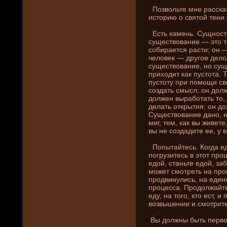
Позвольте мне расска
историю о святой тени­.
Есть камень. Сущность
существовани­е — это т
собирается расти; он —
человек — другое де­ло
существовани­е, но сущ
приходит как пустота. 
пустоту при помощи св
создать смысл; он дол
должен выработать то, 
де­лать открытия; он д
Существовани­е дано, 
миг, тем, как вы живет
вы не создадите ее, у в
Попытайтесь. Когда ед
погрузитесь в этот пр
едой, станьте едой, заб
может смотреть на про
продвинулись, на едино
процесса. Продолжайте
еду, на того, кто ест, и
возвышени­и и смотрите
Вы должны быть первоз