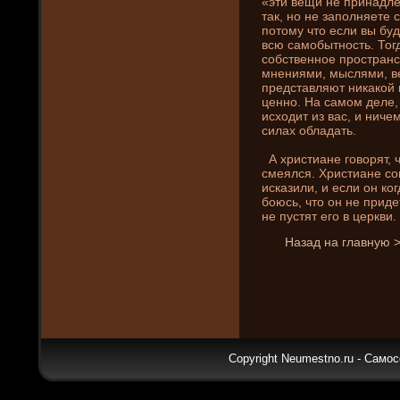
«эти вещи не принадле
так, но не заполняете
потому что если вы буд
всю самобытность. Тогд
собственное пространс
мнени­ями, мыслями, ве
представляют ни­какой 
ценно. На самом де­ле,
исходит из вас, и ни­че
силах обладать.
А христиане говорят, ч
смеялся. Христиане с
исказили, и если он ко
боюсь, что он не приде
не пустят его в церкви.
Назад на главную 
Copyright Neumestno.ru - Самос