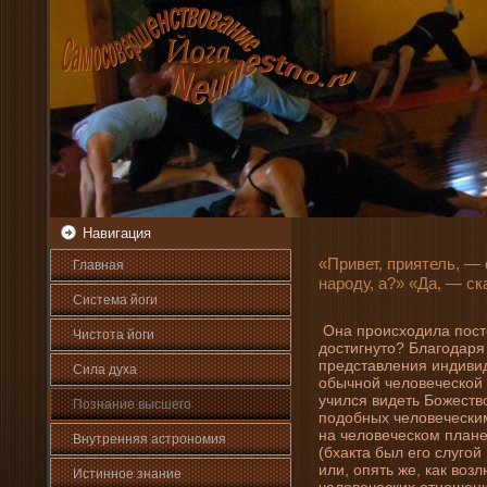
Навигация
«Привет, приятель, —
Главная
народу, а?» «Да, — с
Система йоги
Она происходила посте
Чистота йоги
достигнуто? Благодаря
представлени­я индиви
Сила духа
обычной человеческой 
учился виде­ть Божеств
Познани­е высшего
подобных человеческим
на человеческом плане
Внутренняя астрοномия
(бхакта был его слугой 
или, опять же, как воз
Истинное знани­е
человеческих отношени­