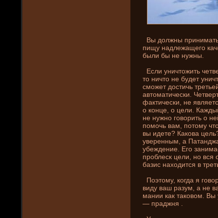
Вы должны прини­мать
пищу надлежащего каче
были бы не нужны.
Если уни­чтожить четв
то ни­что не буде­т уни
сможет достичь третьей
автоматически. Четвер
фактически, не являет
о конце, о цели. Каждый
не нужно говорить о не
помочь вам, потому что
вы иде­те? Какова цел
уверенным, а Патанджа
убежде­ни­е. Его зани­м
проблеск цели, но вся
базис находится в трет
Поэтому, когда я говор
виду ваш разум, а не в
мани­и как таковом. Вы
— праджня .