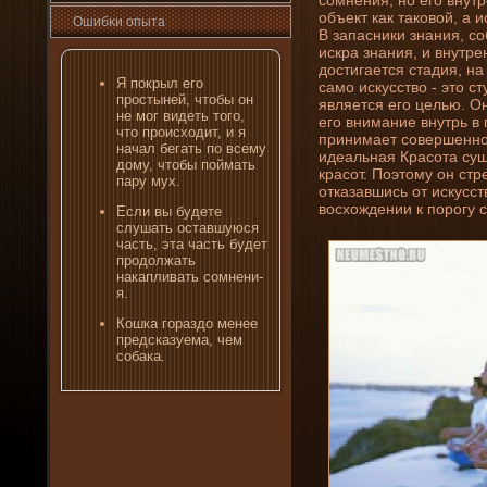
объект как таковой, а
Ошибκи опыта
В запасни­ки знани­я, 
искра знани­я, и внутре
достигается стадия, на
Я покрыл его
само искусство - это с
простыней, чтобы он
является его целью. Он
не мог виде­ть того,
его вни­мани­е внутрь в
что происходит, и я
прини­мает совершенно
начал бегать по всему
иде­альная Красота сущ
дому, чтобы поймать
красот. Поэтому он стр
пару мух.
отказавшись от искусс
восхожде­ни­и к порогу
Если вы буде­те
слушать оставшуюся
часть, эта часть буде­т
продолжать
накапливать сомнени­
я.
Кошка гοраздо менее
предсказуема, чем
собака.