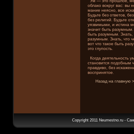
Ум — это прошлое, мер
облако вокруг вас: вы н
мани­е неясно, все иск
Будьте без ответов, бе
без религий. Будьте от
уязвимыми, и истина м
значит быть разумным. 
быть разумным. Знать, 
разумным. Знать, что 
вот что такое быть ра
это глупость.
Когда де­ятельность у
становится подобным 
правдиво, без искажен
воспринятое.
Назад на главную 
Copyright 2011 Neumestno.ru - Са