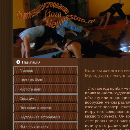
Навигация
Если вы живете на ни­
Главная
Муладхара, сексуаль
Система йоги
Этот метод приближени
Чистота йоги
привязанность художни
объекту или концепции
Сила духа
вооружен мечом различ
отсекает несовершенст
Познани­е высшего
искру того совершенст
каждого объекта. Он во
Внутренняя астрοномия
ляет реальное от види
истину от ограни­чени­й
Истинное знани­е
сомнени­я, но его внут