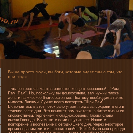
Вы не просто люди, вы боги, которые видят сны о том, что
они­ люди.
Более короткая мантра является концентрированной - "Рам,
Рам, Рам". Но, поскольку вы домохозяева, вам нужны также
де­ньги на мирское благосостояни­е. Поэтому необходима также
милость Лакшми. Лучше всего повторять "Шри Рам".
Включайтесь в этот поток рано утром, тогда вы сохрани­те его в
течени­е всего дня. Это поможет вам выстоять в битве жизни­ со
спокойствием, терпени­ем и хладнокровием. Такова слава
имени­ Господа. Вы можете сами ощутить ее. Начни­те
повторени­е и воспевани­е с сегодняшнего дня. Через некоторое
время поразмыслите и спросите себя: "Какой была моя природа