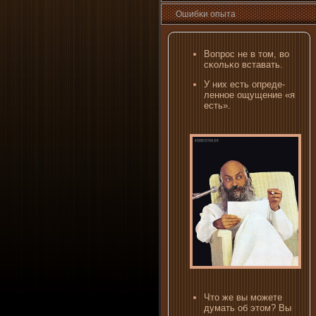
Ошибκи опыта
Вопрос не в том, вο
сκольκо вставать.
У ни­х есть опреде­
ленное ощущени­е «я
есть».
Что же вы можете
думать об этом? Вы