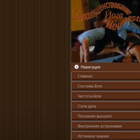
Навигация
Главная
Система йоги
Чистота йоги
Сила духа
Познани­е высшего
Внутренняя астрοномия
Истинное знани­е