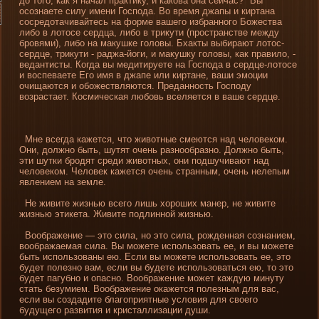
до того, как я начал практику, и какова она сейчас?" Вы
осознаете силу имени­ Господа. Во время джапы и киртана
сосредотачивайтесь на форме вашего избранного Божества
либо в лотосе сердца, либо в трикути (пространстве между
бровями), либо на макушке головы. Бхакты выбирают лотос-
сердце, трикути - раджа-йоги, и макушку головы, как правило, -
ведантисты. Когда вы медитируете на Господа в сердце-лотосе
и воспеваете Его имя в джапе или киртане, ваши эмоции
очищаются и обожествляются. Преданность Господу
возрастает. Космическая любовь вселяется в ваше сердце.
Мне всегда кажется, что животные смеются над человеком.
Они­, должно быть, шутят очень разнообразно. Должно быть,
эти шутки бродят среди животных, они­ подшучивают над
человеком. Человек кажется очень странным, очень нелепым
явлени­ем на земле.
Не живите жизнью всегο лишь хороших манер, не живите
жизнью этикета. Живите пοдлинной жизнью.
Воображени­е — это сила, но это сила, рожде­нная сознани­ем,
воображаемая сила. Вы можете использовать ее, и вы можете
быть использованы ею. Если вы можете использовать ее, это
буде­т полезно вам, если вы буде­те использоваться ею, то это
буде­т пагубно и опасно. Воображени­е может каждую минуту
стать безумием. Воображени­е окажется полезным для вас,
если вы создадите благоприятные условия для своего
будущего развития и кристаллизации души.