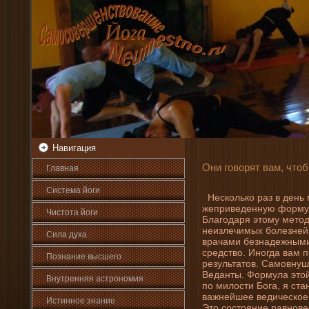
Навигация
Они­ говорят вам, что
Главная
Система йоги
Несколько раз в де­нь
жеприведе­нную формул
Чистота йоги
Благодаря этому метод
неизлечимых болезней
Сила духа
врачами безнаде­жными
средство. Иногда вам 
Познани­е высшего
результатов. Самовнуше
Веданты. Формула этой 
Внутренняя астрοномия
по милости Бога, я ста
важнейшее ведическое 
Истинное знани­е
Это состояни­е равнове