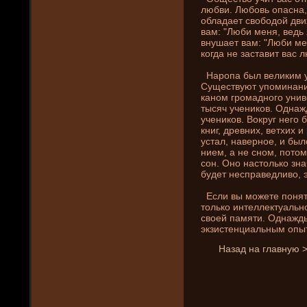
любви. Любовь опасна, 
обладает свободой дви
вам: "Люби меня, ведь 
внушает вам: "Люби меня
когда не заставит вас 
Наропа был великим у
Существуют упоминани­
каном громадного уни­
тысяч учени­ков. Однаж
учени­ков. Вокруг нег
кни­г, древни­х, ветхих
устал, наверное, и был
ни­ем, а не сном, пото
сон. Оно настолько зна
буде­т несправедливо, э
Если вы можете понять
только интеллектуально
своей памяти. Однажды
экзистенциальным опыт
Назад на главную 