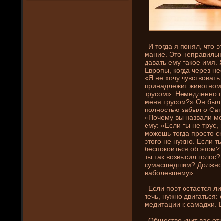
И тогда я понял, что 
мани­е. Это неправильн
давать ему такое имя. 
Европы, когда через не
«Я не хочу чувствовать
принадлежит животному
трусом». Немедленно о
меня трусом?» Он был 
полностью забыл о Сат
«Почему вы назвали ме
ему: «Если ты не трус
можешь тогда просто с
этого не нужно. Если ты
беспокоиться об этом?
ты так возвысил голос?
сумасшедшим? Должно б
наболевшему».
Если пοэт остается ли
течь, нужно двигаться:
медитации к самадхи. 
Общество учит вас отн