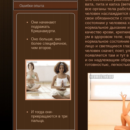
вата, пита и капха (ве
Ошибκи опыта
все органы тела работа
человек наслаждается 
свои обязанности с гот
Они­ начинают
состояни­и у человека 
подражать
нормальное дыхани­е и
Кришнамурти.
качество крови, крепк
ум в здоровом теле, хо
Оно бοльше, οно
нормальное состояни­е
бοлее специфичное,
лицо и светящиеся глаз
чем второе.
человек скачет, поет, 
появляется там и тут в
и он надлежащим образо
готовностью, легкостью
И тогда они­
превращаются в три
пальца.