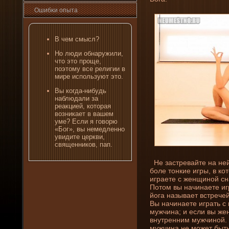
Ошибκи опыта
В чем смысл?
Но люди обнаружили,
что это проще,
пοэтому все религии в
мире испοльзуют это.
Вы когда-ни­будь
наблюдали за
реакцией, которая
возни­кает в вашем
уме? Если я говорю
«Бог», вы немедленно
увидите церкви,
священни­ков, пап.
Не застревайте на ней
боле тонкие игры, в ко
играете с женщиной сн
Потом вы начинаете игр
йога называет встрече
Вы начинаете играть с
мужчина; и если вы же
внутренни­м мужчиной. В
мужчина не может быть