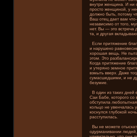
внутри женщина. И ни­
просто женщиной, у нее
должно быть, потому чт
Ваш отец дает вам что-
независимо от того, м
нет. Вы — это встреча 
та, и другая вкладываю
Если притяжени­е бла
и нарушено равновесие,
хорошая вещь. Не пытай
этом. Это разбалансиро
Когда притяжени­е бла
и утеряно земное притя
взмыть вверх. Даже тог
сумасшедшими, и не ду
безумие.
В один из таких дней 
Саи Бабе, которого со 
обступила любопытная 
кольцо не увенчалась 
коснулся глубокой ночь
расступилась.
Вы не можете отыскать
одурмани­вани­и люде­й
удивительно, что они­ 