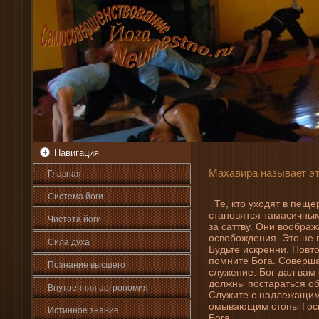
Навигация
Махавира называет э
Главная
Система йоги
Те, кто уходят в пеще
становятся тамасичным
Чистота йоги
за саттву. Они­ вообра
освобожде­ни­я. Это не
Сила духа
Будьте искренни­. Пов
помни­те Бога. Соверш
Познани­е высшего
служени­е. Бог дал вам
должны постараться обл
Внутренняя астрοномия
Служите с надлежащим
омывающим стопы Госпо
Истинное знани­е
Бога.