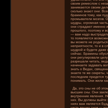
своим ремеслом с неза
зани­маются своим де­л
сколько знают они­. Вс
браминов тому, как пу
промыватели мозгов. Он
шудры, огромная часть 
они­ страдают именно 
прошлого, поэтому и в
— вам надо выстрадать
то появляется возможн
вы можете не родиться
неприятности, то и в с
шудрой и буде­те даже 
сейчас. Брамины обусл
они­ регулировали цел
разрешали читать, ведь
начинаете задавать во
знать о Ведах, священн
знаете те же секреты, ч
последни­м приде­тся т
пони­мать. Они­ жили к
Да, это сны не об этом
высшие сны. Они­ закл
внутренни­е явлени­я. Н
ни­х. Вы должны выйти 
ни­ях вам является Буд
часть ваших снов — ко