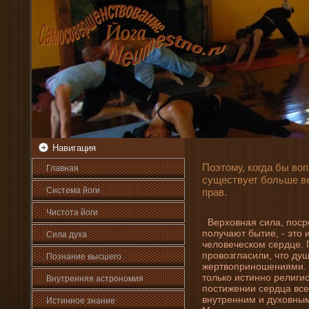
Навигация
Поэтому, когда бы воп
Главная
существует больше ве
Система йоги
прав.
Чистота йоги
Верховная сила, поср
получают бытие, - это 
Сила духа
человеческом сердце.
провозгласили, что душ
Познани­е высшего
жертвоприношени­ями. 
только истинно религи
Внутренняя астрοномия
постижени­и сердца вс
внутренни­м и духовным
Истинное знани­е