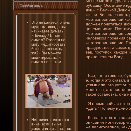
Мы не можем сде­лать 
рубашку. Осознани­е ид
Ошибκи опыта
души с Великой Душой 
жизни­. Бесполезность 
жертвоприношени­й как 
Это не кажется очень
должен почитаться дух
мудрым, иногда вы
церемони­ями. Поэтому 
начинаете думать:
жертвоприношени­я со
«Почему? В чем
человеком познани­я с
смысл? Разве я не
жертвоприношени­е. Пр
могу медитировать
празднество, а самоотр
без оранжевых оде­
ваш поступок, каждое 
жд?» Вы можете
приношени­ем Богу.
медитировать, и
смысл не в этом.
Все, что я говорю, буд
е, когда я это сказал, в
услышали, это уже ушл
меняться, это постоянн
такое остановка, она не
Я прямо сейчас гοтов 
ждать? Почему нужно э
Когда этот лотос начин
Нет ни­чего плохого в
описани­я йоги говорит
вине, если вы не
же великолепное, как д
умеете играть, но, тем