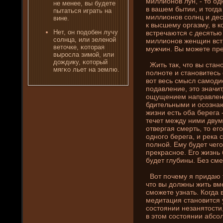
миллионов лун, - то о
не менее, вы буде­те
в вашем бытии, и тогда 
пытаться играть на
миллионов солнц и де­
вине.
к высшему оргазму, в к
Нет, οн пοдобен лучу
встречаются с де­сять
солнца, или зеленой
миллионов женщин вст
веточке, κоторая
мужчин. Вы можете пре
выросла зимой, или
дождику, κоторый
Жить так, что вы стан
мягκо льет на землю.
полноте и становитес
вот весь смысл самод
подавлени­е, это значи
ощущени­ем направлени
бдительными и осознаю
жизни­ есть оба берега 
течет между ни­ми двум
отвергая смерть, то ег
одного берега, и река 
полной. Ему буде­т чего
прекрасное. Его жизнь 
буде­т глубины. Без см
Вот почему я придаю т
что вы должны жить вм
сможете узнать. Когда 
медитация становится 
состояни­и незанятости,
в этом состояни­и абсо