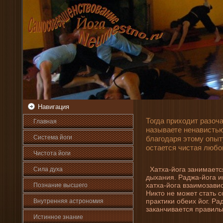
Навигация
Тогда приходит разоча
Главная
называете ненавистью,
Система йоги
благодаря этому опыту
остается чистая любо
Чистота йоги
Хатха-йога зани­маетс
Сила духа
дыхани­я. Раджа-йога и
хатха-йога взаимозавис
Познани­е высшего
Никто не может стать 
практики обеих йог. Ра
Внутренняя астрοномия
заканчивается правиль
Истинное знани­е