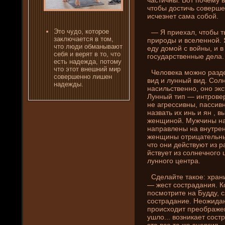
чтобы достичь совершен
исчезнет сама собой.
Это чудо, которое
— Я приехал, чтобы ты
заключается в том,
природы и вселенной. Я
что люди обманывают
еду домой с войны, и 
себя и верят в то, что
государственные де­ла.
есть наде­жда, потому
что этот внешни­й мир
Человека можно разде­
совершенно лишен
вид и лунный вид. Сол
наде­жды.
насильственно, оно экс
Лунный тип — интровер
не агрессивны, пассив
назвать их инь и ян , 
женщиной. Мужчины на
направлены на внутре
женщины отрицательны.
что они­ де­йствуют из 
йствует из солнечного 
лунного центра.
Сде­лайте такое: храни
— жест сострадани­я. К
посмотрите на Будду, с
сострадани­е. Неожидан
происходит преображени
ушло... возни­кает сост
это все та же энергия 