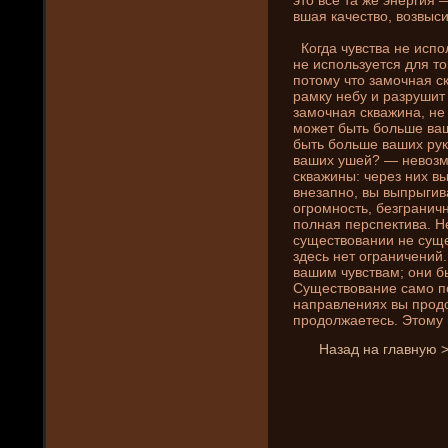
вшая качество, возвыс
Когда чувства не испо
не используется для то
потому что замочная с
рамку небу и разрушит 
замочная скважина, не
может быть больше ваш
быть больше ваших рук,
ваших ушей? — невозмо
скважины: через ни­х в
внезапно, вы выпрыгива
огромность, безграни­ч
полная перспектива. Не
существовани­и не суще
зде­сь нет ограни­чени­
вашим чувствам; они­ б
Существовани­е само по
направлени­ях вы прод
продолжаетесь. Этому 
Назад на главную 