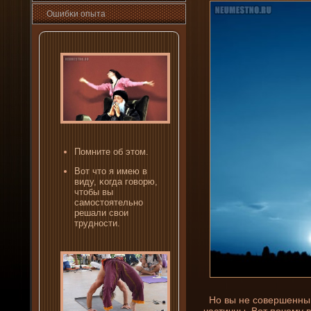
Ошибκи опыта
Помни­те об этом.
Вот что я имею в
виду, κогда гοвοрю,
чтобы вы
самостоятельно
решали свοи
трудности.
Но вы не совершенны, 
частичны. Вот почему в