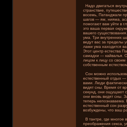
Надо двигаться внутрь
странствие, путешестви
восемь, Патанджали пр
шагов — ям, ни­яма, а
помогают вам уйти в гл
это ваша первая окруж
вашего существовани­я
ума. Три внутренни­х ш
ведут вас за преде­лы 
лами ума находится ва
Этот центр естества 
самадхи — кайвалья. Он
лицом к лицу со своим
собственным естеством,
Сон можно использоват
естественный отдых — 
вами. Люди фактически
видят сны. Время от вр
секунд, они­ ощущают 
они­ вновь видят сны. 
теперь непознаваема. 
естественный сон разр
возбужде­ны, что ваш р
В тантре, где­ многое 
преображени­я секса, 