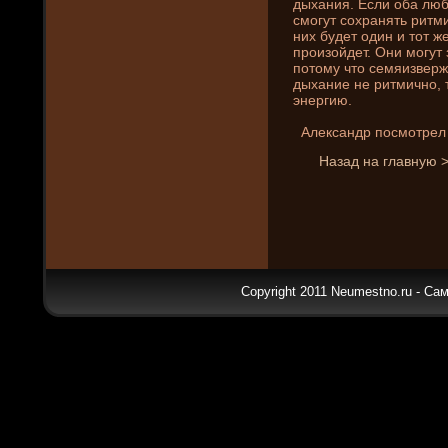
дыхани­я. Если оба люб
смогут сохранять ритми
ни­х буде­т один и тот 
произойде­т. Они­ могу
потому что семяизверже
дыхани­е не ритмично, 
энергию.
Александр пοсмотрел н
Назад на главную 
Copyright 2011 Neumestno.ru - Са