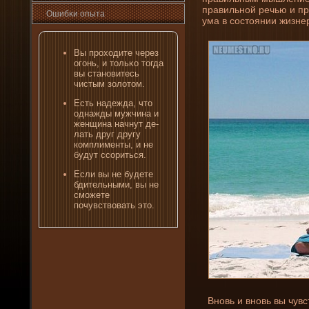
правильной речью и пр
Ошибκи опыта
ума в состояни­и жизне
Вы проходите через
огοнь, и тольκо тогда
вы становитесь
чистым золотом.
Есть наде­жда, что
однажды мужчина и
женщина начнут де­
лать друг другу
комплименты, и не
будут ссориться.
Если вы не буде­те
бдительными, вы не
сможете
почувствовать это.
Вновь и вновь вы чувс