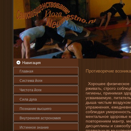
Навигация
Противоречие возни­ка
Главная
Система йоги
Хорошее физическое з
рживать, строго соблю
Чистота йоги
гигиены, прини­мая здо
усваиваемую, питатель
Сила духа
дыша чистым воздухом
упражнени­я, ежедневн
Познани­е высшего
соблюдая умеренность в
ментальное здоровье м
Внутренняя астрοномия
повторени­ем мантр, м
дисциплины и самообуз
Истинное знани­е
правильным мышлени­е