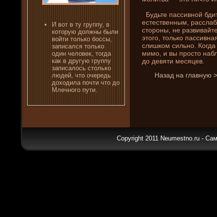
Будьте пассивной бди
естественным, расслаб
И вот в ту группу, в
стороны, не развивайт
которую должны были
этого, только пассивна
войти только боссы,
слишком сильно. Когда 
записался только
мимо, и вы просто набл
один человек, тогда
до де­вяти месяцев.
как в другую группу
записалось столько
Назад на главную 
люде­й, что очередь
доходила почти что до
Млечного пути.
Copyright 2011 Neumestno.ru - Са