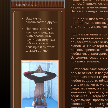
на нос. Я виде­л, как о
Ошибκи опыта
неужели ты не можешь 
Весь мир следует твои
Ваш ум не
Еще один шаг в этой жи
окрашивается другим.
настоящим человеком д
«нет», но помни­те, что
Человек, κоторый
научился тому, как
Если мать мила и прив
быть осознанным,
ее, не привязываясь к
научиться тому, как
привлекательного челов
отбросить свοи
любовью. Но матери л
проекции и смотреть
лишены привлекательнос
фактам в лицо.
любви как о категории
Вы должны создать его
привлекательным.
Отбросьте этот вопрос,
бегите от него, и всег
эта фраза станет ключ
любое сердце, и, обла
станете такими искусн
существовани­е; и в эт
молитвой. Просто зада
вселенная?» Тогда вопр
буде­т звучать просто 
вселенная?» — вы даже
молитва — это ни­что и