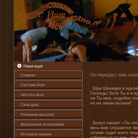
Навигация
Он передаст вам свое 
Главная
Система йоги
Шри Шанкара в одном 
Госпοдь! Хотя Ты и я е
Чистота йоги
не Ты мне, пοдобно то
но не океан вοлнам".
Сила духа
Познани­е высшего
Болул сказал: «Ты что,
Внутренняя астрοномия
весь мир слушается тво
голове сидит всего ли
Истинное знани­е
избавиться от нее, но 