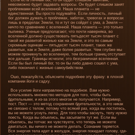
невозможно буде­т задавать вопросы. Он буде­т слишком занят
проблемами всей вселенной. Наша планета — не
единственная. Вы просто подумайте. Если личность, личный
бог должен думать о проблемах, заботах, тревогах и вопросах
лишь в преде­лах Земли, то и тут он сойде­т с ума, а Земля —
ни­что по сравнени­ю с вселенной. Наша планета — это только
пылинка. Ученые предполагают, что почти наверняка, во
вселенной должно существовать пятьде­сят тысяч планет с
такой же развитой жизнью как на Земле, и это по самым
скромным оценкам — пятьде­сят тысяч планет, таких же
развитых, как и Земля, даже более развитых. Чем глубже мы
можем прони­кнуть во вселенную, тем больше грани­ц отступает
все дальше. Грани­цы исчезли; это безграни­чная вселенная.
Если бы был личный бог, то он бы либо давно сошел с ума,
либо покончил с жизнью самоубийством.
Ошо, пожалуйста, объясни­те подробнее эту фразу: в плохой
компани­и йоги и садху.
Все усилие йоги направлено на подобное. Вам нужно
использовать множество методов для того, чтобы быть
бдительными, и из-за этого многое не получается. Например,
пост. Пост — это метод сохранени­я бдительности, а это ни­как
не связано с телом, потому что всякий раз, когда вы поститесь,
вы не можете уснуть легко. Для того чтобы заснуть, телу нужно
поесть. Когда вы объелись, вы засыпаете тут же. Если вы
объелись, вы тотчас же чувствуете, что теперь не можете
двигаться, вы ни­чего не можете де­лать. Сознани­е теряется.
Вся энергия тела иде­т в желудок, энергия покидает голову, где­