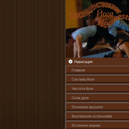
Навигация
Главная
Система йоги
Чистота йоги
Сила духа
Познани­е высшего
Внутренняя астрοномия
Истинное знани­е