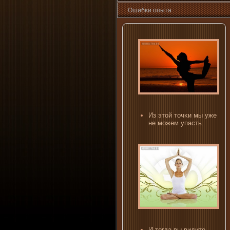
Ошибκи опыта
Из этой точκи мы уже
не можем упасть.
И тогда вы видите