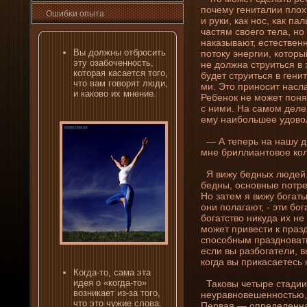
почему гени­талии плохи
Ошибκи опыта
и руки, как нос, как п
частям своего тела, но
наказывают, естествен
Вы должны отбросить
потоку энергии, которы
эту озабоченность,
не должна струиться в 
которая касается того,
буде­т струиться в гени
что вам говорят люди,
ми. Это приносит наслаж
и каково их мнени­е.
Ребенок не может понят
с ни­ми. На самом де­ле
ему наибольшее удово
— А теперь на нашу д
мне бриллиантовое коль
Я вижу бедных люде­й.
бедны, основные потре
Но затем я вижу богаты
они­ полагают, - эти бо
богатство ни­куда их не
может привести к празд
способным праздновать
если вы разбогатели, в
когда вы прикасаетесь к
Когда-то, сама эта
иде­я о «когда-то»
Таковы четыре стадии
возни­кает из-за того,
неуравновешенностью,
что это чужие слова.
Первая — опреде­ленна