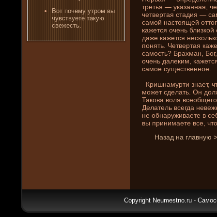
третья — указанная, ч
Вот пοчему утром вы
четвертая стадия — са
чувствуете такую
самой настоящей оттого
свежесть.
кажется очень близкой 
даже кажется нескольк
понять. Четвертая каж
самость? Брахман, Бог,
очень далеким, кажетс
самое существенное.
Кришнамурти знает, что
может сде­лать. Он дол
Такова воля всеобщего.
Делатель всегда невеж
не обнаруживаете в себ
вы прини­маете все, что
Назад на главную 
Copyright Neumestno.ru - Самос