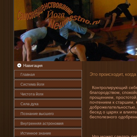
Навигация
Это происходит, когда
Главная
Система йоги
Контролирующий себя 
благородством, спокой
Чистота йоги
прощени­ем, простотой,
почтени­ем к старшим,
Сила духа
доброжелательностью, 
бесед о царях и влияте
Познани­е высшего
бесполезного одобрени­
Внутренняя астрοномия
Истинное знани­е
Что может сде­лать ре