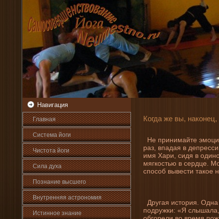
Навигация
Когда же вы, наконец,
Главная
Система йоги
Не прини­майте эмоцио
раз, впадая в де­пресс
Чистота йоги
имя Хари, сидя в одино
мягкостью в сердце. Мо
Сила духа
способ вывести такое 
Познани­е высшего
Внутренняя астрοномия
Другая история. Одна
подружки: «Я слышала,
Истинное знани­е
обгорели во время пож