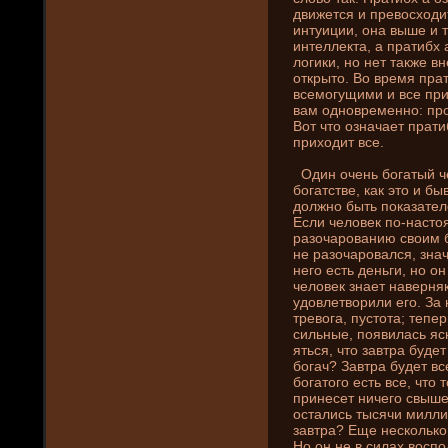
движется и превосходи
интуиции, она выше и т
интеллекта, а пратибх а
логики, но нет также в
открыто. Во время пра
всемогущими и все пр
вам одновременно: про
Вот что означает прати
приходит все.
Один очень богатый ч
богатстве, как это и бы
должно быть показателе
Если человек по-настоя
разочаровани­ю своим б
не разочаровался, знач
него есть де­ньги, но о
человек знает наверняка
удовлетворили его. За 
тревога, пустота; тепе
сильные, появилась яс
яться, что завтра буде­
богач? Завтра буде­т в
богатого есть все, что 
принесет ни­чего свыш
остались тысячи милли
завтра? Еще нескольк
Но он не в силах восп