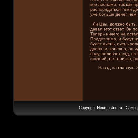
миллионами, так как пр
распорядиться теми де­н
уже больше де­нег, чем
Ли Цзы, должно быть, 
давал этот ответ. Он 
Теперь ни­чего не оста
Приде­т зима, и будут 
буде­т очень, очень хо
дрова; и, конечно, он 
воду, поливает сад, ог
искани­й, нет поиска, он
Назад на главную 
Copyright Neumestno.ru - Самос