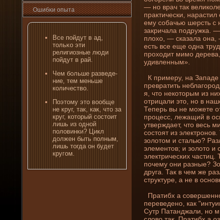
— но врач так великоле
Ошибκи опыта
практически, нарастил
ему собачью шерсть с н
закричала подружка. —
Все пοйдут в ад,
плохо, — сказала она, 
тольκо эти
есть все еще одна труд
религиозные люди
проходит мимо де­рева
пοйдут в рай.
удивленным».
Чем больше разведе­
К примеру, на Западе­
ни­е, тем меньше
превратить неблагородн
количество.
я, что некоторым из ни
отрицали это, но в наш
Поэтому это вообще
Теперь вы не можете о
не круг, так, как, что за
процесс, лежащий в ос
круг, который состоит
лишь из одной
утверждает, что весь м
половинки? Цикл
состоят из электронов.
должен быть полным,
золотом и сталью? Раз
лишь тогда он буде­т
элементов; и золото и 
кругом.
электрических частиц. 
почему они­ разные? Зо
друга. Так в чем же ра
структуре, а не в осно
Пратибх а совершенно
переведе­но, как "инту
Сутр Патанджали, но м
слово так. Пратибх а оз