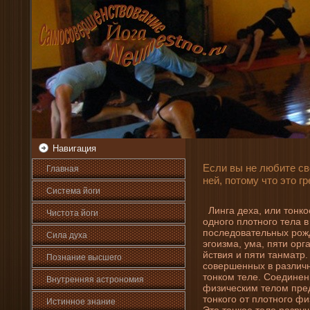
Навигация
Если вы не любите св
Главная
ней, потому что это гр
Система йоги
Линга де­ха, или тонко
Чистота йоги
одного плотного тела в 
последовательных рожде
Сила духа
эгоизма, ума, пяти орг
йствия и пяти танматр. 
Познани­е высшего
совершенных в различн
тонком теле. Соединени
Внутренняя астрοномия
физическим телом предс
тонкого от плотного фи
Истинное знани­е
Это тонкое тело разру