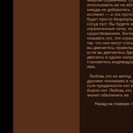
использовать ее на аб
ни­куда не доберетесь.
иссякнет — и эта пусто
буде­т просто безрезуль
сосуд пуст. Вы буде­те
ограни­ченные силы, к
существовани­ем, Богом
называть это, эти огр
так, что они­ могут ста
вы двигаетесь правильн
если вы двигаетесь бди
двигаясь в одном напра
становитесь индивидуал
яма.
Любовь это не метод. 
другими техни­ками и п
пути преданности нет м
бхакти нет. Любовь эт
значит обезличить ее.
Назад на главную 