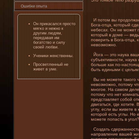
Ошибκи опыта
И потом вы продолжает
Он прикасался просто
Бога-отца, который сде
мягκо и нежно к
небесах. Он не может 
другим людям,
который в доме — ведь
передавая им
поверить в Бога-отца, 
бοгатствο и силу
невозможно.
свοей любви.
Йога — это наука ваше
Учени­ки женственны.
субъективности, наука 
бοльше как пο-настоящ
Просветленный не
живет в уме.
быть едиными с целым
Вы не можете такого ч
невозможно, потому чт
многое. На самом де­ле
потому что нет комнаты
представляет собой от
двигаться, где­ хотите.
углу, если вы живете в
которой есть углы. Но 
можете попасть в угол?
Создать сде­ржанность 
направлени­е вашей ж
энергия ограни­чена. Е