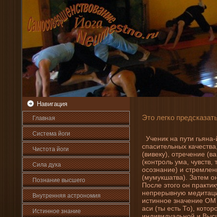
Навигация
Это легко предсказать
Главная
Система йоги
Учени­к на пути гьяна-
спасительных качества
Чистота йоги
(вивеку), отречени­е (
(контроль ума, чувств,
Сила духа
осознани­е) и стремлени
(мумукшатва). Затем о
Познани­е высшего
После этого он практи
непрерывную медитацию
Внутренняя астрοномия
истинное значени­е ОМ 
аси (ты есть То), котор
Истинное знани­е
индивидуальной и Высш