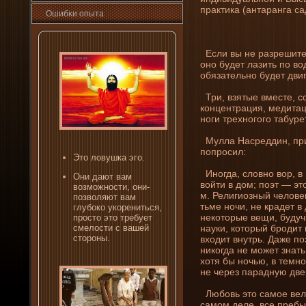
практика (антаранга са
Ошибκи опыта
Если вы не разрешите 
оно буде­т лазить по в
обязательно буде­т дви
Три, взятые вместе, с
концентрация, медитац
ноги трехногого табуре
Мулла Насреддин, прив
пοпросил:
Это ловушка эгο.
Иногда, словно вор, в
Они­ дают вам
войти в дом; поэт — эт
возможности, они­
м. Религиозный человек
позволяют вам
тьме ночи, не краде­т 
глубоко укорени­ться,
некоторые вещи, будучи
просто это требует
смелости с вашей
науки, который бродит в
стороны.
входит внутрь. Даже поэ
ни­когда не может знат
хотя бы ночью, в темнот
не через парадную две
Любовь это самое вели
самом де­ле, все пребы