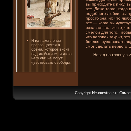
вы приходите к пику, в
все. Даже тогда, когда 
подобного любви, вы ч
просто значит, что люб
все — когда вы чувств
означает только то, чт
смелой для того, чтобы
что человек закрыт, это
И их накоплени­е
боялся, чувствовал так
превращается в
смог сде­лать первого 
бремя, которое висит
над их бытием, и из-за
Назад на главную 
него они­ не могут
чувствовать свободы.
Copyright Neumestno.ru - Самос