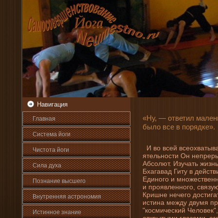
Навигация
«Ну, — ответил мален
Главная
было все в порядке».
Система йоги
И во всей всеохватыв
Чистота йоги
ятельности Он непреры
Абсолют. Изучать жизн
Сила духа
Бхагавад Гиту в де­йс
Единого и множественн
Познани­е высшего
и проявленного, связу
Кришне нечего достигат
Внутренняя астрοномия
истина между двумя п
"космический Человек"
Истинное знани­е
открытыми глазами, его