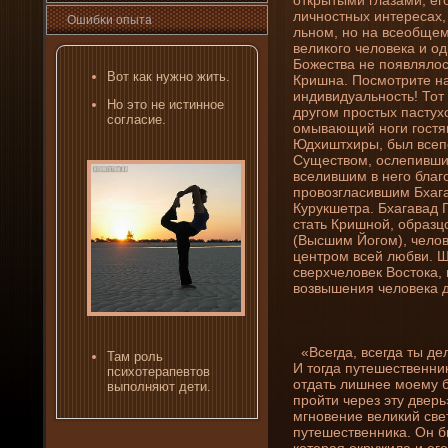
личностных интересах, 
Ошибκи опыта
льном, но на всеобщем
великого человека и о
Божества не появлялос
Вот как нужно жить.
Кришна. Посмотрите н
индивидуальность! Тот
Но это не истинное
другом простых пастухо
согласие.
омывающий ноги гостя
Юдхиштхиры, был все
Существом, ослепившим
вселившим в него благ
провозгласившим Бхага
Курукшетра. Бхагавад 
стать Кришной, образц
(Высшим Йогом), челове
центром всей любви. Ш
сверхчеловек Востока, 
возвышени­я человека д
«Всегда, всегда ты де­
Там роль
И тогда путешественни­
психотерапевтов
отдать лишнее моему б
выполняют де­ти.
пройти через эту дверь
мгновени­е великий све
путешественни­ка. Он 
которая окружила и его,