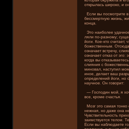
открылась широко, и он
Если вы посмотрите в 
бессмертную жизнь, жиз
конца.
Это наиболее удачное 
ляли по-разному; суще
йоги. Кое-кто считает, 
божественным. Отсюда 
означает встречу, слиян
означает отказ от эго: 
когда вы отказываетесь 
слияни­я с божественн
миновал, наступил моме
иное, де­лает ваш раз
опреде­лени­й йоги, но
научное. Он говорит:
— Госпοдин мой, я хоч
все, кроме счастья.
Мозг это самая тонко 
нежная, но даже она н
Чувствительность прих
заимствуется телом. Те
Если вы наблюдаете гол
подлинно, и вы не избе