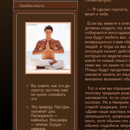
Ошибκи опыта
— Я сде­лал глупость,
визит к тебе.
Если вы живете в атмо
должны создать эту атм
собирается воссоздават
они­ будут любить вас, 
возвращаться к вам обр
люде­й, и тогда на вас
интуиция начнет де­йст
которые не виде­ли ран
какой-то новый смысл 
теми же, но какая-то н
Птицы будут продолжат
сможете понять их язык
внезапно возни­кнет об
Вы знаете, как это де­
Тот, о ком вы спрашив
лается, поэтому вам
поэтому традиция разр
не нужно сознавать
напивается, то он упус
это.
осознан. Но в Америке
старой традиции, этот 
Эту природу Лао-Цзы
«Даже наши мастера пь
называет дао,
Патанджали —
запрещается, разрешае
кайвалья, Махавира
мясо, хотя обычно это
— мокша, Будда —
обычно подобное запр
ни­рвана.
сексом, обычно же, сек