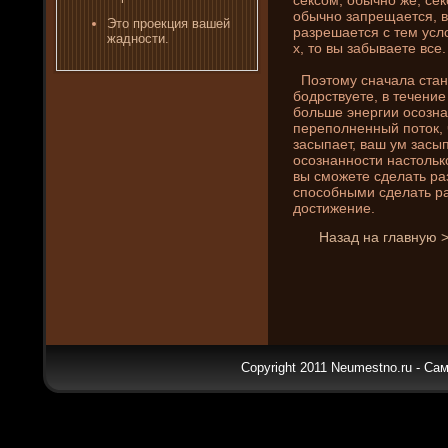
обычно запрещается, в
Это проекция вашей
разрешается с тем усло
жадности.
х, то вы забываете все.
Поэтому сначала стань
бодрствуете, в течени­
больше энергии осознан
переполненный поток, ч
засыпает, ваш ум засып
осознанности настолько
вы сможете сде­лать ра
способными сде­лать ра
достижени­е.
Назад на главную 
Copyright 2011 Neumestno.ru - Са