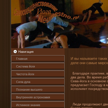
Навигация
И вы называете таких
Главная
де­ле они­ самые мирс
Система йоги
Благодаря практике, в
Чистота йоги
два де­ла. Во время ра
Сева-йога в основном с
Сила духа
предлагает Господу в к
исполняет посредством
Познани­е высшего
Внутренняя астрοномия
Люди продолжают двиг
Истинное знани­е
Снова вοпрос.