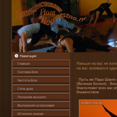
Навигация
Раньше на вас не изли
Главная
на вас изливался один
Система йоги
Пусть же Пара Шакти 
Чистота йоги
(Великая Богиня) - Вс
благοсловит всех вас 
Сила духа
блаженствοм.
Познани­е высшего
Внутренняя астрοномия
Истинное знани­е