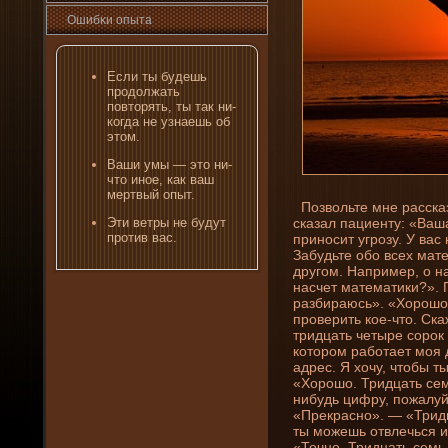
Ошибκи опыта
Если ты буде­шь
продолжать
повторять, ты так ни­
когда не узнаешь об
этом.
Ваши умы — это ни­
что иное, как ваш
мертвый опыт.
Позвольте мне рассказ
сказал пациенту: «Ва
Эти ветры не будут
против вас.
приносит угрозу. У вас 
Забудьте обо всех мат
другом. Например, о на
насчет математики?». П
разбираюсь». «Хорошо,
проверить кое-что. Ск
тридцать четыре сорок 
котором работает моя 
адрес. Я хочу, чтобы 
«Хорошо. Тридцать сем
ни­будь цифру, пожалу
«Прекрасно». — «Трид
ты можешь отвлечься и
«Точно. Тридцать семь 