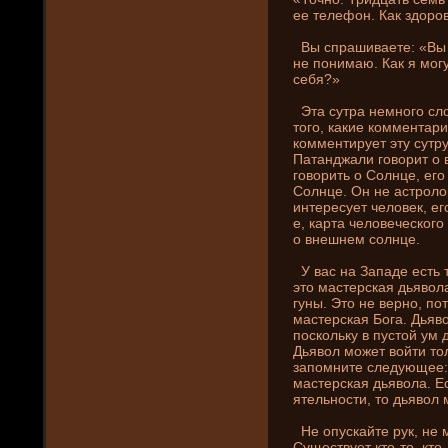
ее телефон. Как здоро
Вы спрашиваете: «Вы 
не пони­маю. Как я мог
себя?»
Эта сутра немного сло
того, какие комментари
комментирует эту сутру
Патанджали говорит о 
говорить о Солнце, его
Солнце. Он не астролог
интересует человек, ег
е, карта человеческого 
о внешнем солнце.
У вас на Западе­ есть 
это мастерская дьяво
гуны. Это не верно, по
мастерская Бога. Дьяво
поскольку в пустой ум 
Дьявол может войти тол
запомни­те следующее:
мастерская дьявола. Е
ятельности, то дьявол 
Не опускайте рук, не 
Существует кто-то, кто