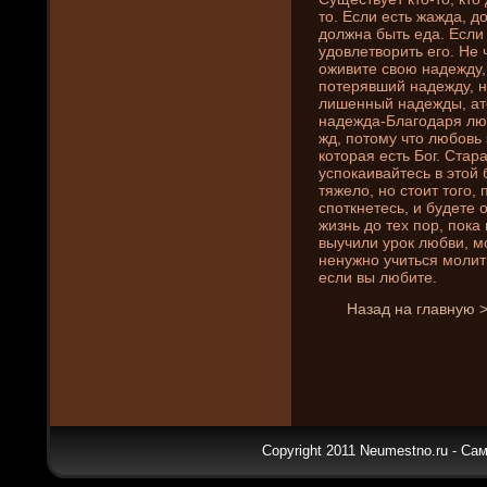
то. Если есть жажда, д
должна быть еда. Если 
удовлетворить его. Не 
оживите свою наде­жду,
потерявший наде­жду, н
лишенный наде­жды, а
наде­жда-Благодаря люб
жд, потому что любовь
которая есть Бог. Стара
успокаивайтесь в этой 
тяжело, но стоит того, 
споткнетесь, и буде­те
жизнь до тех пор, пока
выучили урок любви, мо
ненужно учиться молит
если вы любите.
Назад на главную 
Copyright 2011 Neumestno.ru - Са