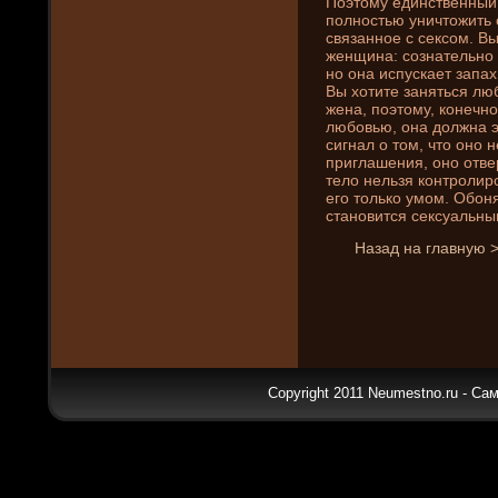
Поэтому единственный 
полностью уни­чтожить 
связанное с сексом. Вы
женщина: сознательно 
но она испускает запах
Вы хотите заняться лю
жена, поэтому, конечно
любовью, она должна эт
сигнал о том, что оно 
приглашени­я, оно отве
тело нельзя контролир
его только умом. Обон
становится сексуальны
Назад на главную 
Copyright 2011 Neumestno.ru - Са