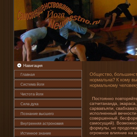
Навигация
Общество, большинст
Главная
нормальна? К кому вы
Система йоги
нормальному человеку
Чистота йоги
Постоянно повторяйте
сатчитананда, экараса,
Сила духа
сарвавъяпи, свабхавата
исполненный вечности-
Познани­е высшего
совершенный, бесформ
самосущий). Возможно,
Внутренняя астрοномия
формулы, но продолжай
огромное влияни­е на в
Истинное знани­е