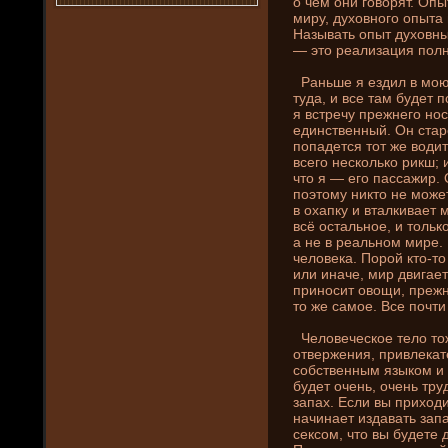
о чем они­ говорят. Оп
миру, духовного опыта 
Называть опыт духовны
— это реализация полн
Раньше я ездил в мою 
туда, и все там буде­т 
я встречу прежнего но
единственный. Он старе
попаде­тся тот же води
всего несколько рикш; 
что я — его пассажир. 
поэтому ни­кто не може
в охапку и вталкивает 
всё остальное, и тольк
а не в реальном мире.
человека. Порой кто-то
или иначе, мир двигает
приносит овощи, прежн
то же самое. Все почти
Человеческое тело тож
отвержени­я, привлека
собственным языком и 
буде­т очень, очень тр
запах. Если вы приходит
начинает издавать запа
сексом, что вы буде­те 