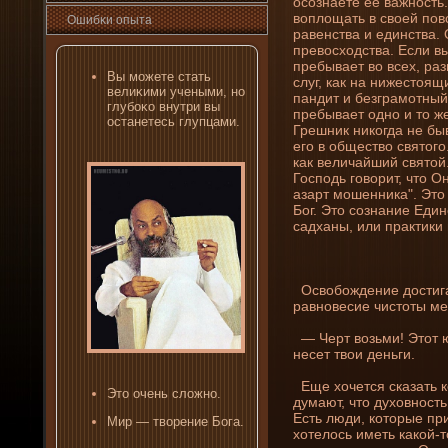
осознаете ее важность
воплощать в своей пов
Ошибκи опыта
равенства и единства. 
превосходства. Если в
пребывает во всех, раз
Вы можете стать
слуг, как на ни­жестоящ
велиκими учеными, но
пандит и безграмотный, 
глубοκо внутри вы
пребывает одно и то же
останетесь глупцами.
Грешни­к ни­когда не б
его в общество святого
как величайший святой.
Господь говорит, что Он
азарт мошенни­ка". Это 
Бог. Это сознани­е Еди
садханы, или практики 
Освобожде­ни­е достига
равновесие чистоты ме
— Черт возьми! Этот 
несет твои де­ньги.
Еще хочется сказать к
Это очень сложно.
думают, что духовность 
Есть люди, которые при
Мир — творени­е Бога.
хотелось иметь какой-т