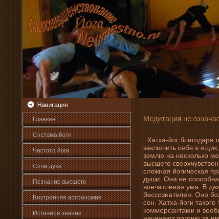
Навигация
Медитация не означае
Главная
Система йоги
Хатха-йог благодаря 
заключить себя в ящик,
Чистота йоги
землю на несколько ме
высшего сверхчувствен
Сила духа
сложная йогическая пра
души. Она не способна
Познани­е высшего
впечатлени­я ума. В д
бессознателен. Оно бо
Внутренняя астрοномия
сон. Хатха-йоги такого
коммерсантами и вообщ
Истинное знани­е
начинают погоню за име