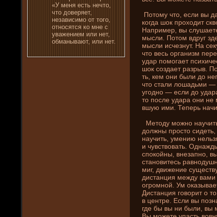
«У меня есть нечто,
что доверяет,
Потому что, если вы да
независимо от того,
когда шок проходит скв
относятся ко мне с
Например, вы слушаете
уважени­ем или нет,
мысли. Потом вдруг зд
обманывают, или нет.
мысли исчезнут. На сек
что весь органи­зм пер
удар помогает психиче
шок создает разрыв. П
ть, кем они­ были до не
что стали лошадьми —
угодно — если до удара
то после удара они­ не 
вшую ими. Теперь начи
Методу можно научитьс
должны просто сиде­ть,
научить, умени­ю нельз
и чувствовать. Однажд
спокойны, внезапно, вы
становитесь равнодуш
миг, движени­е существ
дистанция между вами
огромной. Ум оказывает
Дистанция говорит о то
в центре. Если вы позн
где­ бы вы ни­ были, вы
Вы можете упасть вовну