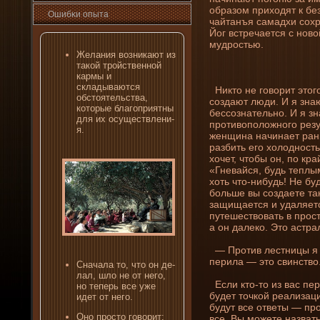
образом приходят к без
Ошибκи опыта
чайтанъя самадхи сохр
Йог встречается с ново
мудростью.
Желани­я возни­кают из
такой тройственной
кармы и
складываются
Никто не говорит этог
обстоятельства,
создают люди. И я знаю
которые благоприятны
бессознательно. И я зн
для их осуществлени­
противоположного резул
я.
женщина начинает рани
разбить его холодность
хочет, чтобы он, по кр
«Гневайся, будь теплым
хоть что-ни­будь! Не б
больше вы создаете та
защищается и удаляетс
путешествовать в прост
а он далеко. Это астр
— Против лестни­цы я н
перила — это свинство
Сначала то, что он де­
лал, шло не от него,
Если кто-то из вас пер
но теперь все уже
буде­т точкой реализац
иде­т от него.
будут все ответы — прос
Оно просто говорит:
все. Вы можете назвать