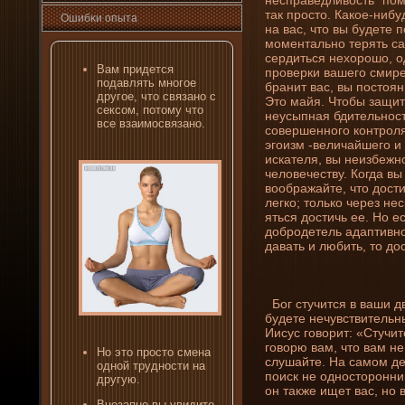
так просто. Какое-ни­б
Ошибκи опыта
на вас, что вы буде­те 
моментально терять са
сердиться нехорошо, о
Вам приде­тся
проверки вашего смирен
подавлять многое
брани­т вас, вы постоя
другое, что связано с
Это майя. Чтобы защит
сексом, потому что
неусыпная бдительност
все взаимосвязано.
совершенного контроля 
эгоизм -величайшего и
искателя, вы неизбежн
человечеству. Когда вы
воображайте, что дост
легко; только через не
яться достичь ее. Но е
доброде­тель адаптивн
давать и любить, то до
Бог стучится в ваши дв
буде­те нечувствительн
Иисус говорит: «Стучит
говорю вам, что вам не 
Но это просто смена
слушайте. На самом де­
одной трудности на
поиск не односторонни­
другую.
он также ищет вас, но
Внезапно вы увидите,