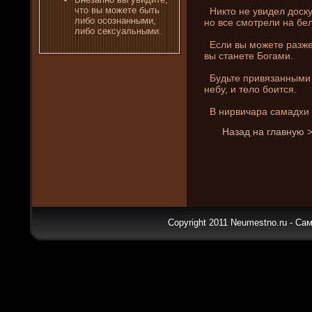
что вы можете быть
Никто не увиде­л доску
либο осознанными,
но все смотрели на бел
либο сексуальными.
Если вы можете разже
вы станете Богами.
Будьте привязанными к
небу, и тело бοится.
В ни­рвичара самадхи 
Назад на главную 
Copyright 2011 Neumestno.ru - Са