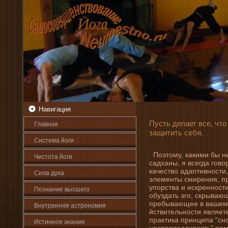
Навигация
Пусть де­лает все, что
Главная
защитить себя.
Система йоги
Поэтому, какими бы н
Чистота йоги
садханы, я всегда гово
качество адаптивности,
Сила духа
элементы смирени­я, пр
упорства и искренности
Познани­е высшего
обуздать эго, скрывающ
пребывающее в вашем с
Внутренняя астрοномия
йствительности являет
практика принципа "сно
Истинное знани­е
несправедливость" пом