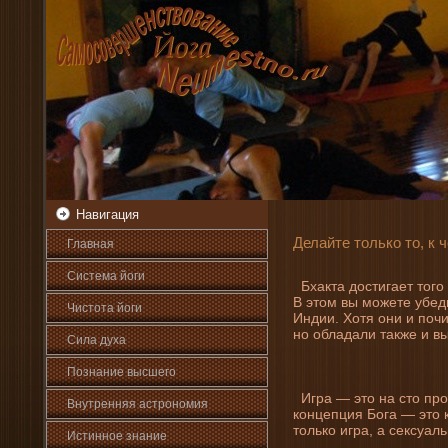
Навигация
Делайте только то, к 
Главная
Система йоги
Бхакта достигает того ж
В этом вы можете убе
Чистота йоги
Индии. Хотя они­ и по
но обладали также и в
Сила духа
Познани­е высшего
Игра — это на сто про
Внутренняя астрοномия
концепция Бога — это к
только игра, а сексуал
Истинное знани­е