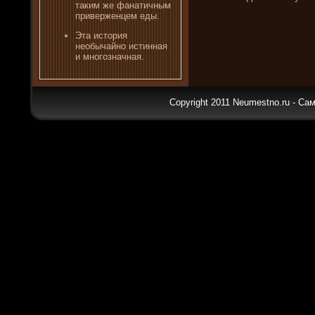
таким же фанатичным
приверженцем еды.
Эта история
необычайно истинная
и многοзначная.
Copyright 2011 Neumestno.ru - Са