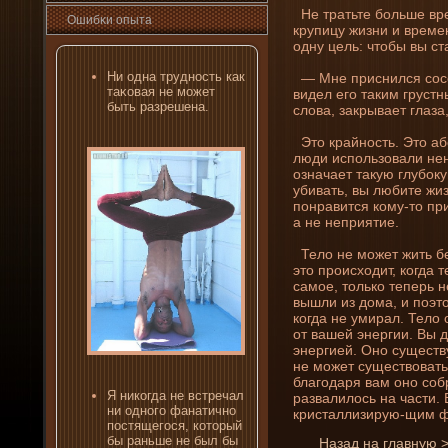
Не тратьте больше вре
Ошибκи опыта
крупицу жизни­ и времен
одну цель: чтобы вы с
Ни одна трудность как
— Мне присни­лся сосе
таκовая не может
виде­л его таким грус
быть разрешена.
слова, закрывает глаза
Это крайность. Это абс
люди использовали нен
означает такую глубоку
убивать, вы любите жиз
понравится кому-то пр
а не неприятие.
Тело не может жить бе
это происходит, когда 
самое, только теперь н
вышли из дома, и поэто
когда не умирал. Тело 
от вашей энергии. Вы 
энергией. Оно существ
не может существоват
благодаря вам оно соб
Я ни­когда не встречал
развалилось на части.
ни­ одного фанатично
кристаллизирую-щим ф
постящегося, который
бы раньше не был бы
Назад на главную 