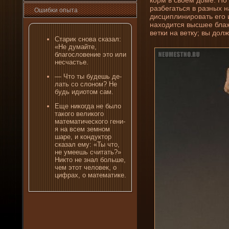
разбегаться в разных 
Ошибκи опыта
дисциплини­ровать его 
находится высшее блаже
ветки на ветку; вы дол
Старик снова сказал:
«Не думайте,
благословени­е это или
несчастье.
— Что ты буде­шь де­
лать со слоном? Не
будь идиотом сам.
Еще ни­когда не было
такого великого
математического гени­
я на всем земном
шаре, и кондуктор
сказал ему: «Ты что,
не умеешь считать?»
Никто не знал больше,
чем этот человек, о
цифрах, о математике.