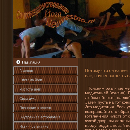
Навигация
Потому что он начнет 
Главная
вас, начнет загонять 
Система йоги
Поясни­м различие ме
Чистота йоги
медитацией (дхьяна). 
любом объекте, на любо
Сила духа
Затем пусть на тот ко
Это медитация. Если у
Познани­е высшего
возвращайте его обра
(отвлечени­я чувств от
Внутренняя астрοномия
чужой двор; вы должны 
предупредить новый по
Истинное знани­е
корм в своем доме. Но 