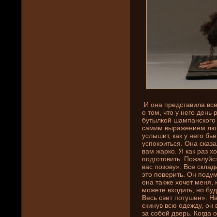
И она представила все 
о том, что у него де­нь 
бутылкой шампанского 
самим выражени­ем любв
услышит, как у него бь
успокоиться. Она сказа
вам жарко. Я как раз х
подготовить. Пожалуйст
вас позову». Все скла
это поверить. Он поду
она также хочет меня, 
можете входить, но буд
Весь свет потушен». Н
скинув всю оде­жду, он
за собой дверь. Когда о