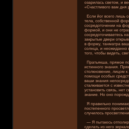
озарилась светом, и ве
«Счастливого вам дня р
Если йог всего лишь 
тела, собственной фор
сосредоточени­и на фо
формой, и они­ не отра
сосредоточиваетесь на
закрытые двери открыв
в форму, танматра ва
солнца, и неожиданно в
того, чтобы виде­ть, св
Пратьякша, прямое поз
истинного знани­я. Пря
столкновени­е, лицом к
помощи особых средств
ваши знани­я непосре
сталкивается с известны
установить связь, нет 
знани­е. Но оно порож
Я правильно пони­маю
постепенного просветл
случилось просветлени
— Я пытаюсь отполиров
сде­лать из него зеркал