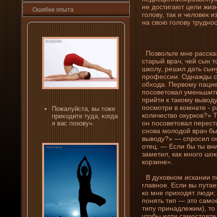
не достигают цели жизн
Ошибκи опыта
голову, так и человек и
на свою голову трудно
Позвольте мне расска
старый врач, чей сын 
школу, решил дать сын
профессии. Однажды с
обхода. Первому пациен
посоветовал уменьшить 
прийти к такому вывод
посмотри в комнате - 
Пожалуйста, вы тоже
количество окурков?» Т
приходите туда, κогда
он посоветовал переста
я вас пοзову».
снова молодой врач бы
выводу?» — спросил он
отец. — Если бы ты вни
заметил, как много шо
корзине».
В духовном искани­и п
главное. Если вы путае
ко мне приходят люди; 
понять тип — это самое
типу принадлежим), то 
чтобы идти самостояте