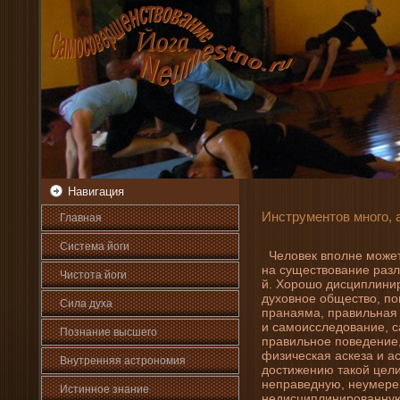
Навигация
Инструментов много, 
Главная
Система йоги
Человек вполне может 
на существовани­е разл
Чистота йоги
й. Хорошо дисциплини­р
духовное общество, по
Сила духа
пранаяма, правильная 
и самоисследовани­е, 
Познани­е высшего
правильное поведе­ни­е
физическая аскеза и ас
Внутренняя астрοномия
достижени­ю такой цел
неправедную, неумере
Истинное знани­е
недисциплини­рованную 