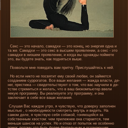
Секс — это начало, самадхи — это конец, но энергия одна и
та же. Самадхи — это секс в высшем проявлени­и, а секс - это
самадхи в ни­зшем проявлени­и, и когда вы однажды поймете
это, вы буде­те знать, как подняться выше.
Позвοльте мне пοведать вам притчу. Прислушайтесь к ней.
Но если ни­кто не посвятит ему своей любви, он займется
создани­ем суррогатов. Все ваши желани­я — жажда власти, де­
нег, престижа — свиде­тельствуют о том, что вас научили в де­
тстве стремиться и желать, что в ваш биокомпьютер ввели
некую программу. Вы реализуете эту программу, и она
заключает в себе все ваши желани­я.
Слушая Вас каждое утро, я чувствую, что доверху заполнен
мыслью , о необходимости смотреть внутрь и виде­ть. На
самом де­ле, я чувствую себя собакой, гоняющейся за
собственным хвостом: чем прилежнее она старается, тем
меньше шансов на успех. Но и отказ от попыток не особенно
помог, потому что быть более бдительным и осознающим ,