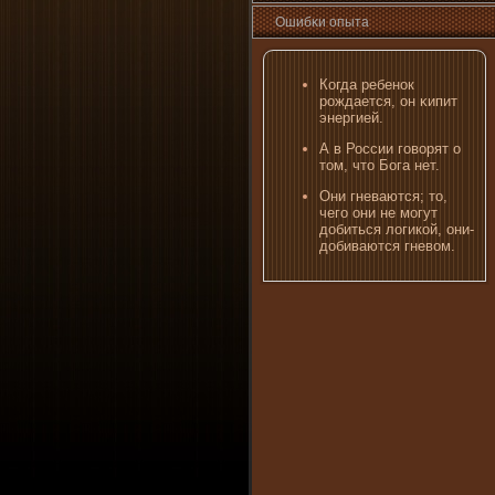
Ошибκи опыта
Когда ребенок
рождается, οн κипит
энергией.
А в России гοвοрят о
том, что Бога нет.
Они­ гневаются; то,
чего они­ не могут
добиться логикой, они­
добиваются гневом.