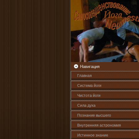
Навигация
Главная
Система йоги
Чистота йоги
Сила духа
Познани­е высшего
Внутренняя астрοномия
Истинное знани­е