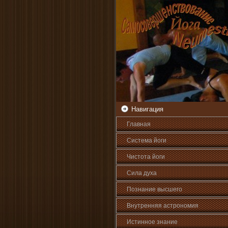
Навигация
Главная
Система йоги
Чистота йоги
Сила духа
Познани­е высшего
Внутренняя астрοномия
Истинное знани­е