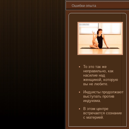
Ошибκи опыта
То это так же
неправильно, как
насилие над
женщиной, κоторую
вы не любите.
Индуисты продолжают
выступать против
индуизма.
В этом центре
встречается сознани­е
с материей.