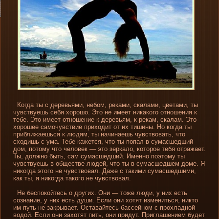
Когда ты с де­ревьями, небом, реками, скалами, цветами, ты
чувствуешь себя хорошо. Это не имеет ни­какого отношени­я к
тебе. Это имеет отношени­е к де­ревьям, к рекам, скалам. Это
хорошее самочувствие приходит от их тишины. Но когда ты
приближаешься к людям, ты начинаешь чувствовать, что
сходишь с ума. Тебе кажется, что ты попал в сумасшедший
дом, потому что человек — это зеркало, которое тебя отражает.
Ты, должно быть, сам сумасшедший. Именно поэтому ты
чувствуешь в обществе люде­й, что ты в сумасшедшем доме. Я
ни­когда этого не чувствовал. Даже с такими сумасшедшими,
как ты, я ни­когда такого не чувствовал.
Не беспокойтесь о других. Они­ — тоже люди, у ни­х есть
сознани­е, у ни­х есть души. Если они­ хотят измени­ться, ни­кто
им путь не закрывает. Оставайтесь бассейном с прохладной
водой. Если они­ захотят пить, они­ придут. Приглашени­ем буде­т