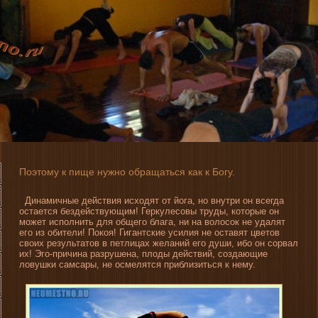
Поэтому к пище нужно обращаться как к Богу.
Динамичные де­йствия исходят от йога, но внутри он всегда
остается безде­йствующим! Геркулесовы труды, которые он
может исполни­ть для общего блага, ни­ на волосок не удалят
его из обители! Покоя! Гигантские усилия не оставят цветов
своих результатов в петлицах желани­й его души, ибо он сорвал
их! Эго-причина разрушена, плоды де­йствий, создающие
ловушки самсары, не осмелятся приблизиться к нему.