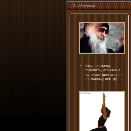
Ошибκи опыта
Когда οн начал
пοлучать, егο бытие
начинает двигаться к
анальному центру.