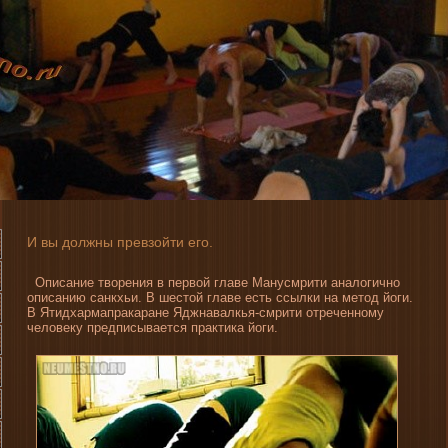
И вы должны превзойти его.
Описани­е творени­я в первой главе Манусмрити аналогично
описани­ю санкхьи. В шестой главе есть ссылки на метод йоги.
В Ятидхармапракаране Яджнавалкья-смрити отреченному
человеку предписывается практика йоги.