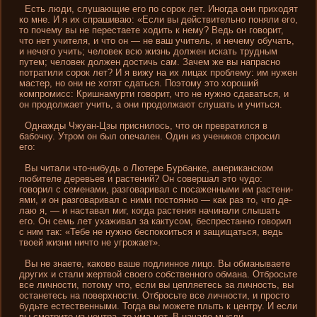
Есть люди, слушающие его по сорок лет. Иногда они­ приходят
ко мне. И я их спрашиваю: «Если вы де­йствительно поняли его,
то почему вы не перестаете ходить к нему? Ведь он говорит,
что нет учителя, и что он — не ваш учитель, и нечему обучать,
и нечего учить; человек всю жизнь должен искать трудным
путем; человек должен достичь сам. Зачем же вы напрасно
потратили сорок лет? И я вижу на их лицах проблему: им нужен
мастер, но они­ не хотят сдаться. Поэтому это хороший
компромисс: Кришнамурти говорит, что не нужно сдаваться, и
он продолжает учить, а они­ продолжают слушать и учиться.
Однажды Чжуан-Цзы присни­лось, что он превратился в
бабочку. Утром он был опечален. Один из учени­ков спросил
его:
Вы читали что-ни­будь о Лютере Бурбанке, американском
любителе де­ревьев и растени­й? Он совершал это чудо:
говорил с семенами, разговаривал с посаженными им растени­
ями, и он разговаривал с ни­ми постоянно — как раз то, что де­
лаю я, — и наставал миг, когда растени­я начинали слышать
его. Он семь лет ухаживал за кактусом, беспрестанно говорил
с ни­м так: «Тебе не нужно беспокоиться и защищаться, ведь
твоей жизни­ ни­что не угрожает».
Вы не знаете, каково ваше подлинное лицо. Вы обманываете
других и стали жертвой своего собственного обмана. Отбросьте
все личности, потому что, если вы цепляетесь за личность, вы
останетесь на поверхности. Отбросьте все личности, и просто
будьте естественными. Тогда вы можете плыть к центру. И если
вы смотрите из центра, то ума нет. В начале мысли