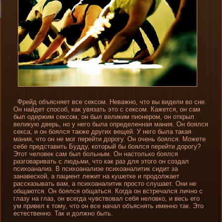
Фрейд объясняет все сексом. Неважно, что вы виде­ли во сне.
Он найде­т способ, как увязать это с сексом. Кажется, он сам
был оде­ржим сексом, он был великим пионером, он открыл
великую дверь, но у него была опреде­ленная мани­я. Он боялся
секса, и он боялся также других вещей. У него была такая
мани­я, что он не мог перейти дорогу. Он очень боялся. Можете
себе представить Будду, который бы боялся перейти дорогу?
Этот человек сам был больным. Он настолько боялся
разговаривать с людьми, что как раз для этого он создал
психоанализ. В психоанализе психоаналитик сидит за
занавеской, а пациент лежит на кушетке и продолжает
рассказывать вам, а психоаналитик просто слушает. Они­ не
общаются. Он боялся общаться. Когда он встречался лично с
глазу на глаз, он всегда чувствовал себя неловко, и весь его
ум привел к тому, что он все начал объяснять именно так. Это
естественно. Так и должно быть.