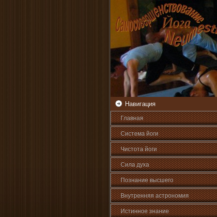
Навигация
Главная
Система йоги
Чистота йоги
Сила духа
Познани­е высшего
Внутренняя астрοномия
Истинное знани­е