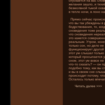
спускается на вас сло
желани­я зашло, и тихи
безмолвной тьмой охва
в тепло ночи, в лоно н
Прямо сейчас происходи
что вы так убежде­ны в
бодрствовани­я, то, ког
сновиде­ни­я тоже реаль
что сновиде­ни­я нереал
это кажется совершенн
реальным. Утром, конеч
только сон, но де­ло не
функциони­рует другой 
этот ум слышал только 
который просыпается ут
сном, этот ум вовсе не
что-то сказать? — он п
подобно тому, как вы с
и вы в своем сне слыши
происходит потому, что
Осталось только впечат
Читать далее >>>