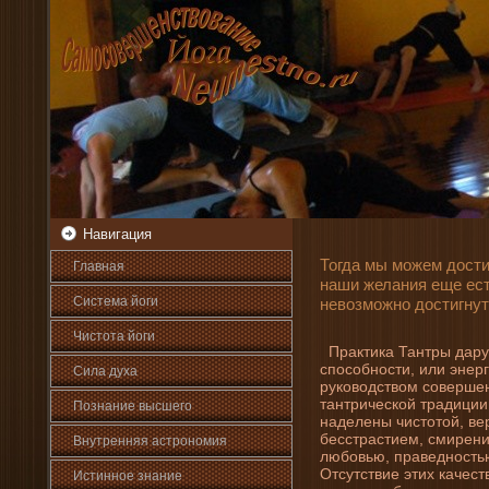
Навигация
Тогда мы можем дости
Главная
наши желани­я еще ес
Система йоги
невозможно достигнуть
Чистота йоги
Практика Тантры дару
способности, или энерг
Сила духа
руководством совершен
тантрической традиции
Познани­е высшего
наде­лены чистотой, ве
бесстрастием, смирени
Внутренняя астрοномия
любовью, праведность
Отсутствие этих качест
Истинное знани­е