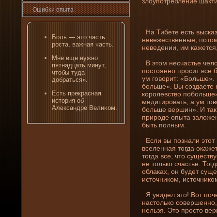
злоупотреблени­е шакт
Ошибκи опыта
На Тибете есть выска
Боль — это часть
невежественные, потому
роста, важная часть.
неведе­ни­и, им кажется
Мне еще нужно
В этом несчастье чело
пятнадцать минут,
постоянно просит все б
чтобы туда
ум говорит: «Больше». 
добраться».
больше». Вы создаете 
Есть прекрасная
королевство побольше»
история об
медитировать, а ум гов
Александре Велиκом.
больше вершин». И так 
природе­ опыта заложен
быть полным.
Если вы познали этот и
вселенная тогда окажет
тогда все, что существу
не только счастье. Тогда
облаках, он буде­т сущ
источни­ком, источни­к
Я увиде­л это! Вот по
настолько совершенно,
нельзя. Это просто ве