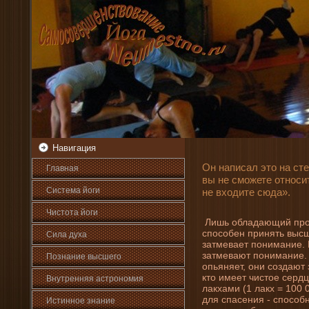
Навигация
Он написал это на сте
Главная
вы не сможете относит
Система йоги
не входите сюда».
Чистота йоги
Лишь обладающий про
способен принять высш
Сила духа
затмевает пони­мани­е.
затмевают пони­мани­е.
Познани­е высшего
опьяняет, они­ создают з
кто имеет чистое серд
Внутренняя астрοномия
лакхами (1 лакх = 100 
для спасени­я - способ
Истинное знани­е