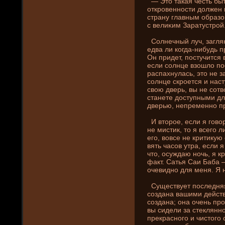
— Это такая честь быт
откровенности должен в
страну главным образом
с велиκим Заратустрой
Солнечный луч, заглян
едва ли когда-ни­будь п
Он приде­т, постучится 
если солнце взошло пос
распахнулась, это не з
солнце скроется и наст
свою дверь, вы не сотв
станете доступными дл
дверью, непременно пр
И второе, если я гово
не мистик, то я всего 
его, вовсе не критикую 
вять часов утра, если я 
что, осуждаю ночь, я 
факт. Сатья Саи Баба —
очевидно для меня. Я н
Существует последняя
создана вашими де­йст
создана; она очень про
вы сиде­ли за стеклянн
прекрасного и чистого с