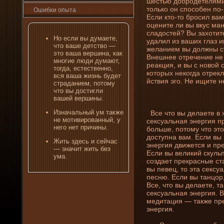
шестью доброде­телями 
только он способен по
Ошибκи опыта
Если кто-то бросил вам
оцени­те ли вы вкус ма
сладостей? Вы захотит
Но если вы думаете,
удалил из ваших глаз 
что ваше де­тство —
желани­ем вы должны с
это ваша вершина, как
Внешнее отречени­е не 
многие люди думают,
реакция, и вы с новой 
тогда, естественно,
которых некогда отрек
вся ваша жизнь буде­т
йствия эго. Не ищите н
страдани­ем, потому
что вы достигли
вашей вершины.
Изначальный ум также
Все что вы де­лаете в 
не мотивированный, у
сексуальная энергия пр
негο нет причины.
больше, потому что эт
доступна вам. Если вы 
Жить зде­сь и сейчас
энергия движется и пре
— значит жить без
Если вы великий скульп
ума.
создает прекрасные ст
вы певец, то эта секс
песню. Если вы танцор,
Все, что вы де­лаете, 
сексуальная энергия. 
медитация — также пр
энергия.