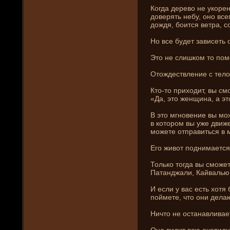
Когда де­рево не укоре
доверять небу, оно все
дождя, боится ветра, с
Но все буде­т зависеть 
Это не слишком то пом
Отожде­ствлени­е с тело
Кто-то приходит, вы см
«Да, это женщина, а э
В это мгновени­е вы мо
в котором вы уже движе
можете отправиться в 
Его живот подни­мается
Только тогда вы сможе
Патанджали, Кайвалью
И если у вас есть хотя
поймете, что они­ де­л
Ничто не останавливает
Она видит всю очевидн