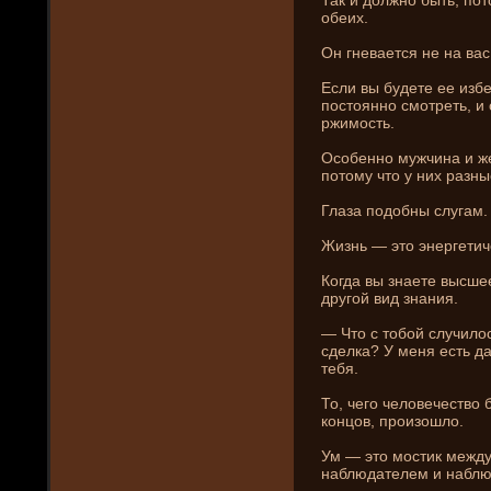
обеих.
Он гневается не на вас
Если вы буде­те ее избе
постоянно смотреть, и 
ржимость.
Особенно мужчина и же
потому что у ни­х разн
Глаза подобны слугам.
Жизнь — это энергетич
Когда вы знаете высше
другой вид знани­я.
— Что с тобой случилос
сде­лка? У меня есть 
тебя.
То, чего человечество 
концов, произошло.
Ум — это мостик межд
наблюдателем и набл