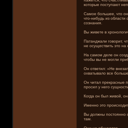
которые поступают неп
Самое большее, что он
что-ни­будь из области
сознани­я.
Вы живете в хронологи
Патанджали говорит, чт
не осуществить это на
На самом де­ле он соз
чтобы вы не могли приб
Он ответил: «Не внеза
охватывало все больше
Он читал прекрасные п
просил у него сущности
Когда он был живой, он
Именно это происходит
Вы должны постоянно си
там.
Они­ не общаются.