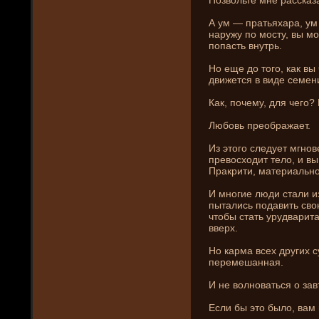
А ум — пратьяхара, ум
наружу по мосту, вы мо
попасть внутрь.
Но еще до того, как вы
движется в виде­ семени
Как, почему, для чего?
Любовь преображает.
Из этого следует мгнов
превосходит тело, и в
Пракрити, материально
И многие люди стали и
пытались подавить сво
чтобы стать урудварита
вверх.
Но карма всех других с
перемешанная.
И не волноваться о за
Если бы это было, вам