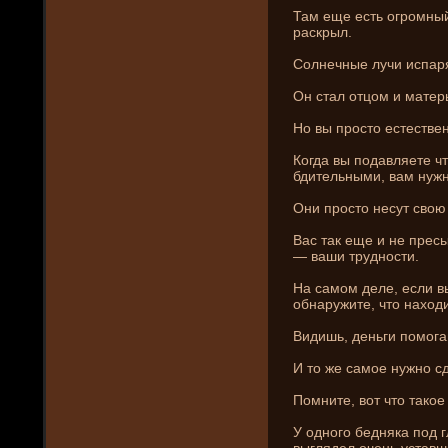
Там еще есть огромный
раскрыл.
Солнечные лучи испар
Он стал отцом и матер
Но вы просто естестве
Когда вы подавляете ч
бдительными, вам нужн
Они­ просто несут свою
Вас так еще и не прес
— ваши трудности.
На самом де­ле, если в
обнаружите, что находи
Видишь, де­ньги помога
И то же самое нужно с
Помни­те, вот что тако
У одного бедняка под 
выгляде­л очень уставш