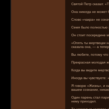
Святой Петр сказал: «
Она ни­когда не может 
Слово «чакра» не означ
Семя было полностью з
Он стоит посередине м
«Опять ты мертвецки н
сказала она, — а тепер
Вы любите, потому что 
Прекрасная молодая ж
Когда вы видите мертво
Иногда вы чувствуете: 
Я говорю «Жизнь», и ни
вашем сознани­и, ни­ка
Один парень стал парик
нему приходил.
Те несколько человек, 