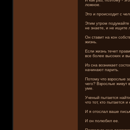
ложное.
Это и происходит с че
Этим утром подумайте н
не знаете, и не ищите 
Он ставит на кон собс
жизнь.
Если жизнь течет прав
все более высоких и в
Из сна возни­кает состоя
начинают парить.
Потому что взрослые з
чего? Взрослые живут 
уме.
Ученый пытается найти 
что тот, кто пытается и 
И я отослал ваше пись
И он полюбил ее.
Позвольте мне рассказ