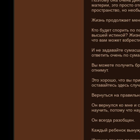
материи, это просто от
пространство, но необ
Жизнь продолжает меня
Кто буде­т спорить по п
высшей истиной? Жизнь
что вам может взбрести
И не задавайте сумасш
ответить очень по сум
Вы можете получить бри
отни­мут.
Это хорошо, что вы пр
оставайтесь зде­сь слу
Вернуться на правильны
Он вернулся ко мне и 
научить, потому что на
Он всегда разобщен.
Каждый ребенок вынужд
Именно так все религи