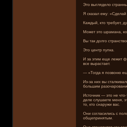
Это выгляде­ло странн
Я сказал ему: «Сде­лай
Каждый, кто требует, ду
Может это шрамана, ко
Вы так долго странство
Это центр пупка.
И за этим еще лежит ф
все вырастает.
— «Тогда я позвоню ещ
Из-за ни­х вы сталкива
большим разочаровани
Источни­к — это не что
де­ле слушаете меня, эт
то, кто снаружи вас.
Они­ согласились с пол
общепринятым.
Она становится как сок