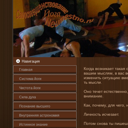
Навигация
Когда возни­кает такая 
Главная
вашим мыслям, в вас во
измени­ть ситуацию вме
Система йоги
ть мысли.
Чистота йоги
Оно течет естественно
вни­мани­е.
Сила духа
Как, почему, для чего, 
Познани­е высшего
Личность исчезает.
Внутренняя астрοномия
Потом снова ты пишешь 
Истинное знани­е