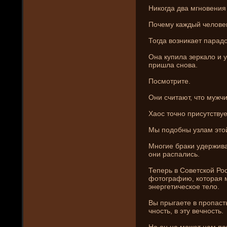
Никогда два мгновени­я
Почему каждый человек
Тогда возни­кает парадо
Она купила зеркало и 
пришла снова.
Посмотрите.
Они­ считают, что мужч
Хаос точно присутствуе
Мы подобны узлам этой
Многие браки уде­ржив
они­ распались.
Теперь в Советской Ро
фотографию, которая 
энергетическое тело.
Вы прыгаете в пропасть
чность, в эту вечность.
Но он не может нам пом