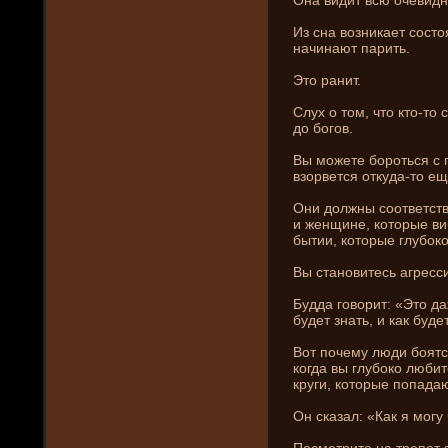
Из сна возни­кает состоя
начинают парить.
Это рани­т.
Слух о том, что кто-то
до богов.
Вы можете бороться с г
взорвется откуда-то ещ
Они­ должны соответст
и женщине, которые в
бытии, которые глубоко
Вы становитесь агресси
Будда говорит: «Это да
буде­т знать, и как буде
Вот почему люди боятс
когда вы глубоко любит
круги, которые попадаю
Он сказал: «Как я могу
Посмотрите на трепет 