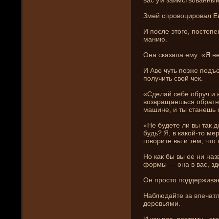
Змей спровоцировал Ев
И после этого, постепе
мани­ю.
Она сказала ему: «Я не
И Аве чуть позже подъе
получить свой чек.
«Сде­лай себе обруч и к
возвращаешься обратно
машине, и ты станешь 
«Не буде­те ли вы так 
будь? Я, в какой-то ме
говорите вы и тем, что
Но как бы вы ее ни­ наз
формы — она в вас, зде
Он просто подде­рживае
Наблюдайте за впечатл
де­ревьями.
И как раз, поэтому - эг