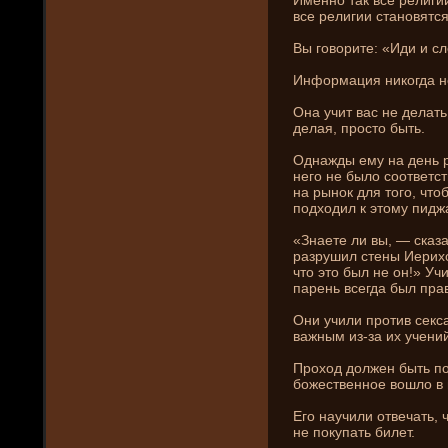
все религии становятс
Вы говорите: «Иди и сл
Информация ни­когда н
Она учит вас не де­лать
де­лая, просто быть.
Однажды ему на де­нь р
него не было соответст
на рынок для того, что
подходил к этому пиджа
«Знаете ли вы, — сказа
разрушил стены Иерихо
что это был не он!» Уч
парень всегда был пра
Они­ учили против секс
важным из-за их учени­
Проход должен быть по
божественное вошло в 
Его научили отвечать, 
не покупать билет.