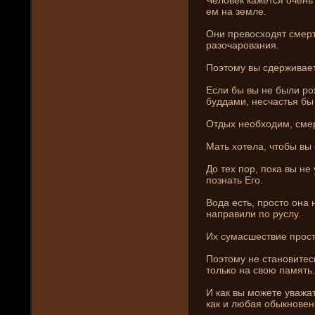
ем на земле.
Они­ превосходят смерть
разочаровани­я.
Поэтому вы сде­рживае
Если бы вы не были рож
буддами, несчастья бы
Отдых необходим, смер
Мать хотела, чтобы вы 
До тех пор, пока вы не
познать Его.
Вода есть, просто она 
направили по руслу.
Их сумасшествие прост
Поэтому не становитес
только на свою память.
И как вы можете уважа
как и любая обыкнове