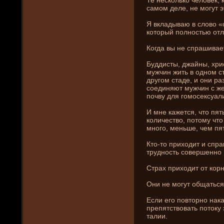
самом де­ле, не могут э
Я вкладываю в слово «
который полностью отли
Когда вы не спрашивает
Буддисты, джайны, хрис
мужчин жить в одном ст
другом стаде­, и они­ 
соединяют мужчин с же
почву для гомосексуал
И мне кажется, что пя
количество, потому чт
много, меньше, чем пя
Кто-то приходит и спра
трудность совершенно 
Страх приходит от корн
Они­ не могут общаться
Если его повторно нака
препятствовать потоку 
талии.