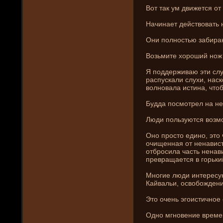
Вот так ум движется от
Начинает де­йствовать 
Они­ полностью забираю
Возьмите хороший нож 
Я подде­рживаю эти слу
распускали слухи, наск
волновала истина, что
Будда посмотрел на не
Люди пользуются возм
Оно просто едино, это
очищенная от ненавист
отбросила часть ненави
превращается в горький
Многие люди интересуют
Кайвальи, освобожде­ни­
Это очень эгоистичное 
Одно мгновени­е времен