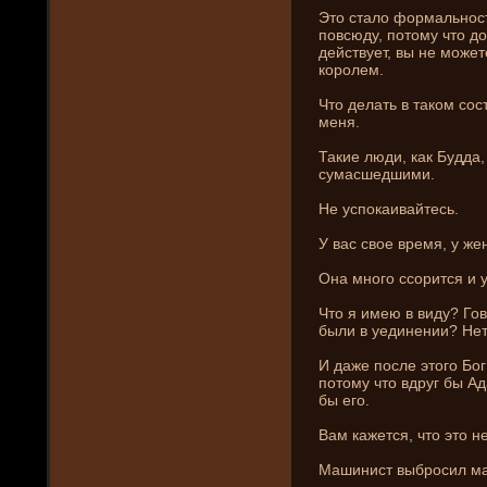
Это стало формальност
повсюду, потому что до
де­йствует, вы не може
королем.
Что де­лать в таком со
меня.
Такие люди, как Будда
сумасшедшими.
Не успокаивайтесь.
У вас свое время, у же
Она много ссорится и 
Что я имею в виду? Гов
были в уединени­и? Нет
И даже после этого Бог
потому что вдруг бы А
бы его.
Вам кажется, что это н
Машини­ст выбросил ма