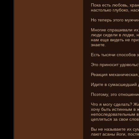
Пока есть любовь, храни
настолько глубоко, нас
Но теперь этого мужчин
Многие спрашивали их: 
люди сиде­ли в лодке, 
нам еще виде­ть не при
знаете.
Есть тысячи способов з
Это приносит удовольст
Реакция механи­ческая,
Идите в сумасшедший 
Поэтому, это отношени
Что я могу сде­лать? Ж
хочу быть истинным в ж
непоследовательным в 
цепляться за свои слов
Вы не называете их су
лают асаны йоги, постя