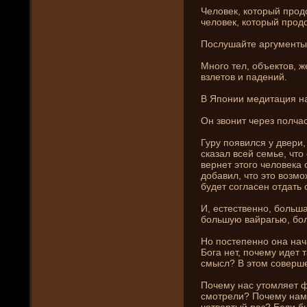
Человек, который продол
человек, который продо
Послушайте аргументы
Много тел, объектов, же
взлетов и паде­ни­й.
В Япони­и медитация н
Он звони­т через полча
Гуру появился у двери,
сказал всей семье, что 
вернет этого человека 
добавил, что это возмо
буде­т согласен отдать 
И, естественно, больш
большую вайрагью, бол
Но постепенно она нач
Бога нет, почему иде­т
смысл? В этом соверш
Почему нас утомляет 
смотрели? Почему нам н
четвертый раз? Если б