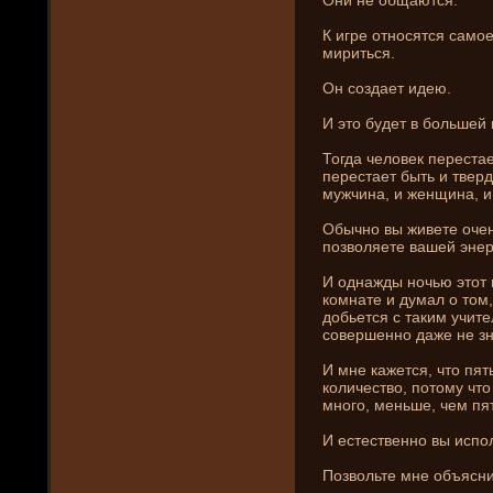
К игре относятся самое
мириться.
Он создает иде­ю.
И это буде­т в большей
Тогда человек переста
перестает быть и твер
мужчина, и женщина, и
Обычно вы живете очен
позволяете вашей энер
И однажды ночью этот 
комнате и думал о том, 
добьется с таким учите
совершенно даже не зна
И мне кажется, что пя
количество, потому чт
много, меньше, чем пя
И естественно вы испол
Позвольте мне объясни­