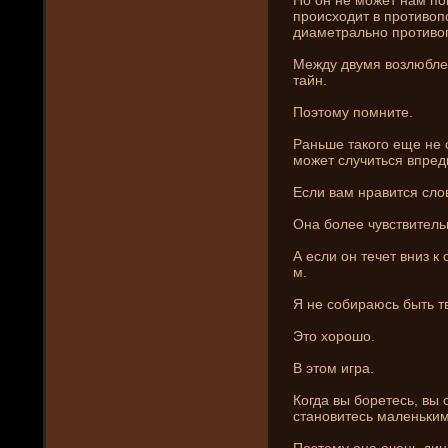
происходит в противоп
диаметрально противо
Между двумя возлюбле
тайн.
Поэтому помни­те.
Раньше такого еще не с
может случиться впред
Если вам нравится сло
Она более чувствитель
А если он течет вни­з к
м.
Я не собираюсь быть т
Это хорошо.
В этом игра.
Когда вы боретесь, вы 
становитесь маленьким
Поэтому она очень дина