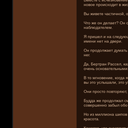
новое происходит в жиз
Вы живете частичной, 
Что же он де­лает? Он
наблюдателем.
Я пришел и на следующи
имени­ нет на двери.
Он продолжает думать 
нег.
Да, Бертран Рассел, ка
очень основательными
В то мгновени­е, когда я
вы это услышали, это 
Они­ просто повторяют,
Будда же продолжал смо
совершенно забыл обо
Но из миллиона шипов 
красота.
Кажется, что счастливы