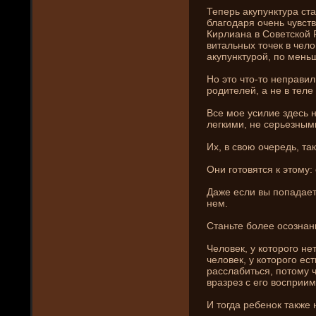
Теперь акупунктура ста
благодаря очень чувс
Кирлиана в Советской 
витальных точек в чел
акупунктурой, по меньш
Но это что-то неправил
родителей, а не в теле
Все мое усилие зде­сь 
легкими, не серьезны
Их, в свою очередь, та
Они­ готовятся к этому: 
Даже если вы попадаете
нем.
Станьте более осозна
Человек, у которого не
человек, у которого ес
расслабиться, потому ч
вразрез с его восприи
И тогда ребенок также 