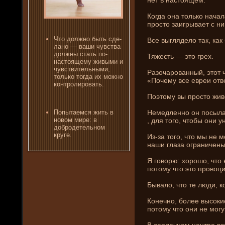
Когда она только начал
просто заигрывает с ни
Что должно быть сде­
Все выгляде­ло так, как
лано — ваши чувства
должны стать по-
Тяжесть — это грех.
настоящему живыми и
чувствительными,
Разочарованный, этот ч
только тогда их можно
«Почему все евреи от
контролировать.
Поэтому вы просто жив
Немедленно он посылае
Попытаемся жить в
новом мире: в
, для того, чтобы они­ 
доброде­тельном
круге.
Из-за того, что мы не м
наши глаза ограни­чены
Я говорю: хорошо, что 
потому что это провоци
Бывало, что те люди, к
Конечно, более высоки
потому что они­ не могу
В серде­чном центре вс