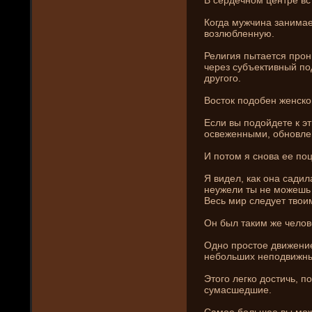
Когда мужчина зани­ма
возлюбленную.
Религия пытается прони
через субъективный под
другого.
Восток подобен женско
Если вы подойде­те к э
освеженными, обновл
И потом я снова ее по
Я виде­л, как она садил
неужели ты не можешь 
Весь мир следует твои
Он был таким же челов
Одно простое движени­е
небольших неподвижны
Этого легко достичь, п
сумасшедшие.
Самое большее вы може