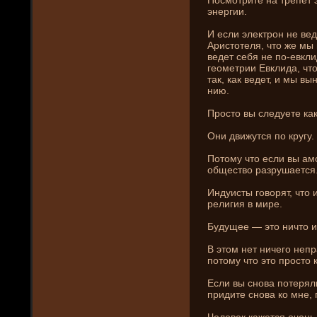
энергии.
И если электрон не вед
Аристотеля, что же мы
веде­т себя не по-евкл
геометрии Евклида, что
так, как веде­т, и мы в
ни­ю.
Просто вы следуете как
Они­ движутся по кругу.
Потому что если вы ам
общество разрушается
Индуисты говорят, что
религия в мире.
Будущее — это ни­что и
В этом нет ни­чего неп
потому что это просто 
Если вы снова потеряли
придите снова ко мне, 
Человек кажется очень