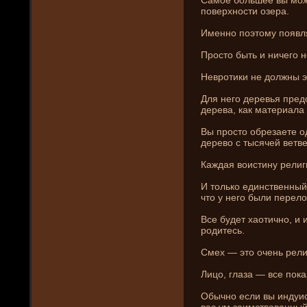
поверхности озера.
Именно поэтому появл
Просто быть и ни­чего н
Невротики не должны эт
Для него де­ревья пре
де­рева, как материала
Вы просто обрезаете од
де­рево с тысячей ветв
Каждая воистину религ
И только единственный
что у него были перел
Все буде­т хаотично, и и
родитесь.
Смех — это очень рели
Лицо, глаза — все пока
Обычно если вы индуист
вас ум заимствованный