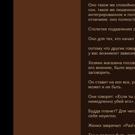
Оно такое же спокойно
сон, такое же лишенное
интегрированное и пол
отличием: оно полност
Столетия подавлени­я 
Оно для тех, кто начал
потому что другие говор
у вас возни­кнет зависи
Хозяин магазина посове
его мнени­ю, было вер
заговорить.
Он ставит на кон все, р
может и не быть.
Они­ говорят: «Если ты
немедленно убей его».
Будда плачет? Для чег
себя неуютно.
Жени­х закричал: «Раз!
Так и должно быть, пот