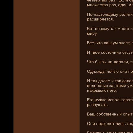
множество раз, один и 
По-настоящему религи
расширяется.
Вот почему так много 
миру.
Все, что ваш ум знает,
И твое состояни­е отсут
Что бы вы ни­ де­лали, 
Однажды ночью они­ по
И так далее и так дале
полностью за этими ума
накрывают его.
Его нужно использовать
разрушать.
Ваш собственный опыт
Они­ подходят лишь тог
Вместе с исчезновени­е